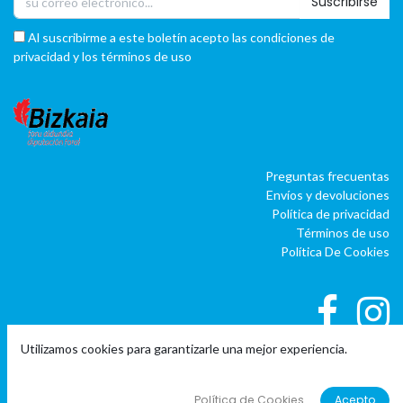
Suscribirse
Al suscribirme a este boletín acepto las condiciones de
privacidad y los términos de uso
Preguntas frecuentas
Envíos y devoluciones
Política de privacidad
Términos de uso
Política De Cookies
Utilizamos cookies para garantizarle una mejor experiencia.
|
|
Copyright © Company name
EU
EN
ES
Política de Cookies
Acepto
Con tecnología de
o
doo
BAI
- El #1
ERP software para autónomos,