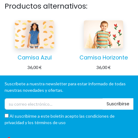
Productos alternativos:
Camisa Azul
Camisa Horizonte
36,00
€
36,00
€
Suscríbete a nuestra newsletter para estar informado de todas
nuestras novedades y ofertas.
Suscribirse
Al suscribirme a este boletín acepto las condiciones de
privacidad y los términos de uso