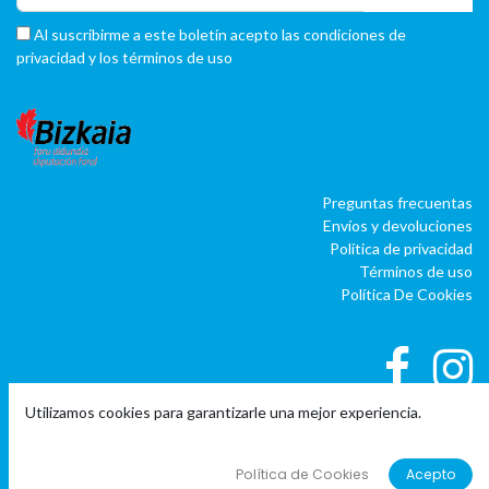
Al suscribirme a este boletín acepto las condiciones de
privacidad y los términos de uso
Preguntas frecuentas
Envíos y devoluciones
Política de privacidad
Términos de uso
Política De Cookies
Utilizamos cookies para garantizarle una mejor experiencia.
|
|
Copyright © Company name
EU
EN
ES
Política de Cookies
Acepto
Con tecnología de
o
doo
BAI
- El #1
ERP software para autónomos,