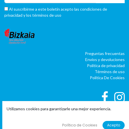
Al suscribirme a este boletín acepto las condiciones de
privacidad y los términos de uso
Preguntas frecuentas
Envíos y devoluciones
Política de privacidad
Términos de uso
Política De Cookies
Utilizamos cookies para garantizarle una mejor experiencia.
|
|
Copyright © Company name
EU
EN
ES
Política de Cookies
Acepto
Con tecnología de
o
doo
BAI
- El #1
ERP software para autónomos,