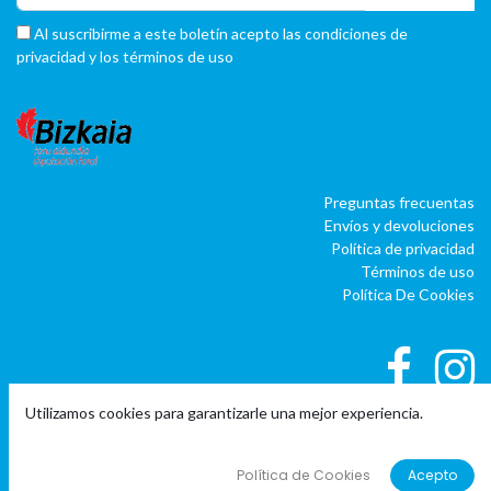
Al suscribirme a este boletín acepto las condiciones de
privacidad y los términos de uso
Preguntas frecuentas
Envíos y devoluciones
Política de privacidad
Términos de uso
Política De Cookies
Utilizamos cookies para garantizarle una mejor experiencia.
|
|
Copyright © Company name
EU
EN
ES
Política de Cookies
Acepto
Con tecnología de
o
doo
BAI
- El #1
ERP software para autónomos,