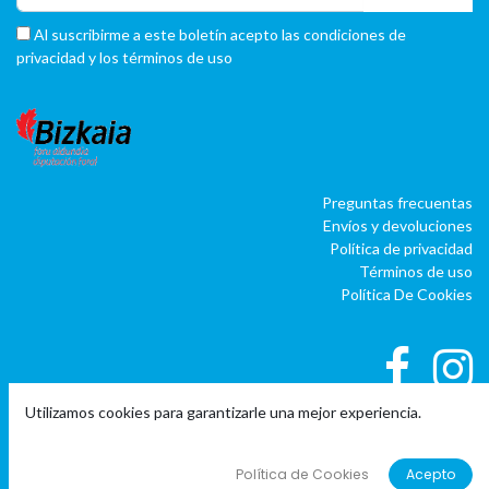
Al suscribirme a este boletín acepto las condiciones de
privacidad y los términos de uso
Preguntas frecuentas
Envíos y devoluciones
Política de privacidad
Términos de uso
Política De Cookies
Utilizamos cookies para garantizarle una mejor experiencia.
|
|
Copyright © Company name
EU
EN
ES
Política de Cookies
Acepto
Con tecnología de
o
doo
BAI
- El #1
ERP software para autónomos,