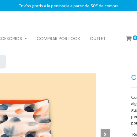
Envíos gratis a la península a partir de 50€ de compra
0
CCESORIOS
COMPRAR POR LOOK
OUTLET
C
Cue
al
gus
peq
pon
Re