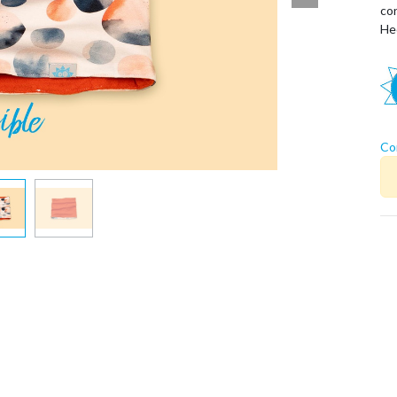
co
He
Co