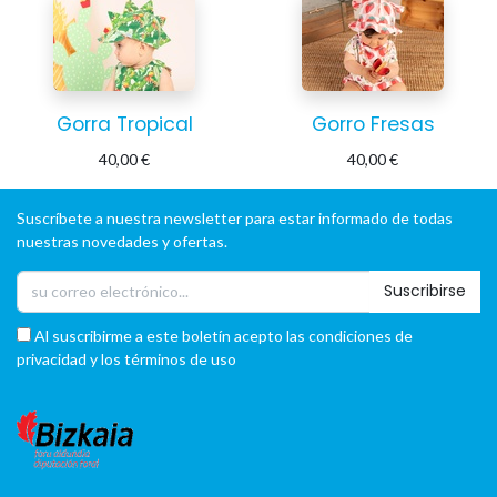
Gorra Tropical
Gorro Fresas
40,00
€
40,00
€
Suscríbete a nuestra newsletter para estar informado de todas
nuestras novedades y ofertas.
Suscribirse
Al suscribirme a este boletín acepto las condiciones de
privacidad y los términos de uso