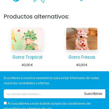
Productos alternativos:
Gorra Tropical
Gorro Fresas
40,00
€
40,00
€
Suscríbete a nuestra newsletter para estar informado de todas
nuestras novedades y ofertas.
Suscribirse
Al suscribirme a este boletín acepto las condiciones de
privacidad y los términos de uso