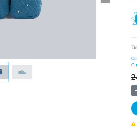
Tal
Co
Guí
2