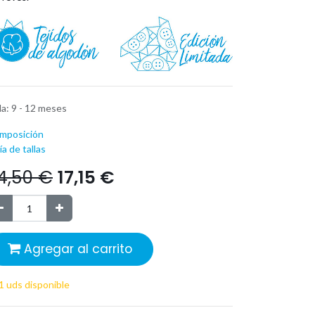
la
:
9 - 12 meses
mposición
a de tallas
4,50
€
17,15
€
Agregar al carrito
1 uds disponible