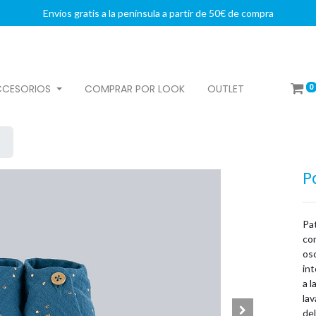
Envíos gratis a la península a partir de 50€ de compra
0
CCESORIOS
COMPRAR POR LOOK
OUTLET
P
Pa
co
osc
int
a l
lav
del