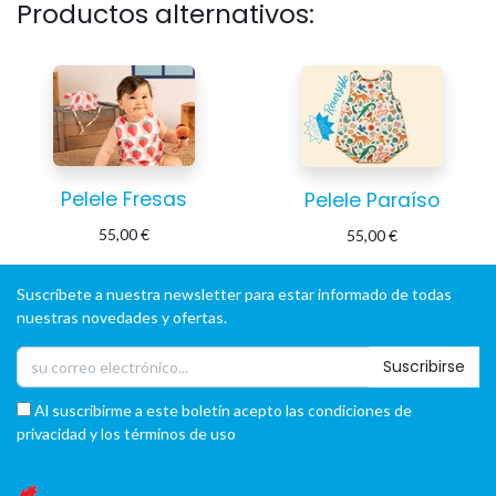
Productos alternativos:
Pelele Fresas
Pelele Paraíso
55,00
€
55,00
€
Suscríbete a nuestra newsletter para estar informado de todas
nuestras novedades y ofertas.
Suscribirse
Al suscribirme a este boletín acepto las condiciones de
privacidad y los términos de uso