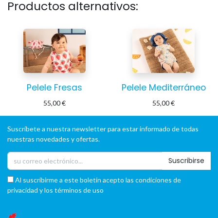
Productos alternativos:
Pelele Fresas
Pelele Mediterráneo
55,00
€
55,00
€
Suscríbete a nuestra newsletter para estar informado de todas
nuestras novedades y ofertas.
Suscribirse
Al suscribirme a este boletín acepto las condiciones de
privacidad y los términos de uso