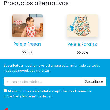
Productos alternativos:
Pelele Fresas
Pelele Paraíso
55,00
€
55,00
€
Suscríbete a nuestra newsletter para estar informado de todas
nuestras novedades y ofertas.
Suscribirse
Al suscribirme a este boletín acepto las condiciones de
privacidad y los términos de uso