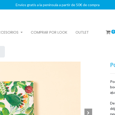
Envíos gratis a la península a partir de 50€ de compra
0
CCESORIOS
COMPRAR POR LOOK
OUTLET
P
Po
boc
aju
De
déj
ne