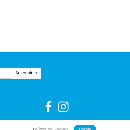
Suscribirse
 #1
ERP software para autónomos, PYMES y empresas
Política de Cookies
Acepto