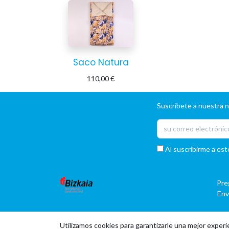
Saco Natura
110,00
€
Suscríbete a nuestra 
Al suscribirme a est
Pre
Env
Utilizamos cookies para garantizarle una mejor experi
|
|
Copyright © Company name
EU
EN
ES