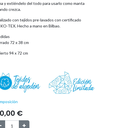
na y extiéndelo del todo para usarlo como manta
ando crezca.
lizado con tejidos pre-lavados con certificado
KO-TEX. Hecho a mano en Bilbao.
didas
rrado
72 x 38 cm
ierto 94 x 72 cm
mposición
10,00
€