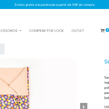
Envíos gratis a la península a partir de 50€ de compra
0
CCESORIOS
COMPRAR POR LOOK
OUTLET
S
Sac
tej
pol
par
beb
Uti