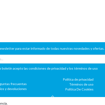
newsletter para estar informado de todas nuestras novedades y ofertas.
e boletín acepto las condiciones de privacidad y los términos de uso
Política de privacidad
guntas frecuentas
Términos de uso
íos y devoluciones
Política De Cookies
encia.
Con tecnología de
o
doo
BAI
- El