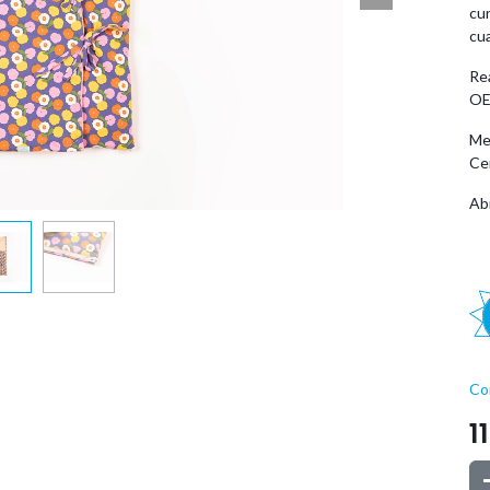
cu
cu
Rea
OE
Me
Ce
Ab
Co
1