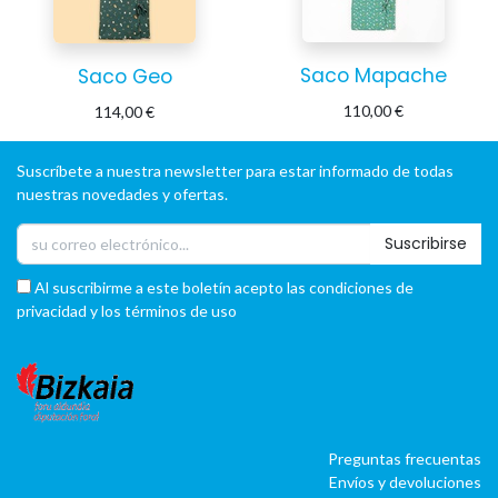
Saco Mapache
Saco Geo
110,00
€
114,00
€
Suscríbete a nuestra newsletter para estar informado de todas
nuestras novedades y ofertas.
Suscribirse
Al suscribirme a este boletín acepto las condiciones de
privacidad y los términos de uso
Preguntas frecuentas
Envíos y devoluciones