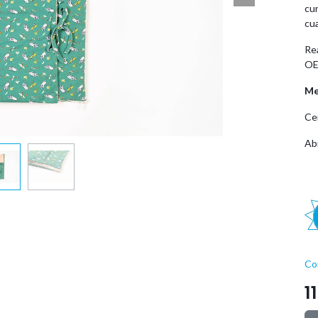
cu
cu
Rea
OE
Me
Ce
Ab
Co
1