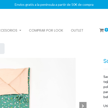
Envíos gratis a la península a partir de 50€ de compra
0
CCESORIOS
COMPRAR POR LOOK
OUTLET
S
Sac
tej
pol
par
beb
Uti