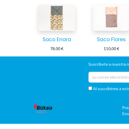
Saco Enara
Saco Flores
78,00
€
110,00
€
Suscríbete a nuestra 
Al suscribirme a est
Pre
Env