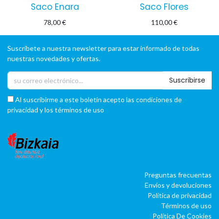
Saco Enara
Saco Flores
78,00
€
110,00
€
Suscríbete a nuestra newsletter para estar informado de todas
nuestras novedades y ofertas.
Suscribirse
Al suscribirme a este boletín acepto las condiciones de
privacidad y los términos de uso
Preguntas frecuentas
Envíos y devoluciones
Política de privacidad
Términos de uso
Política De Cookies